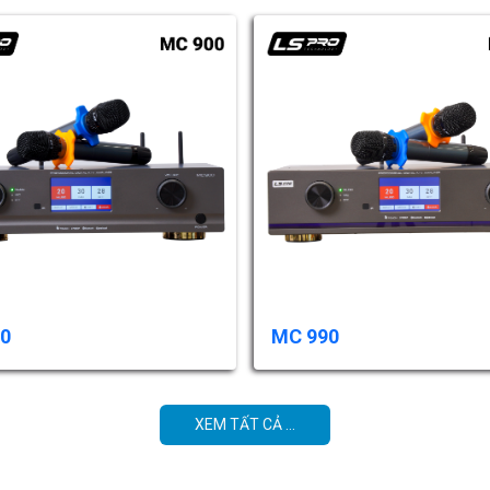
0
MC 990
XEM TẤT CẢ ...