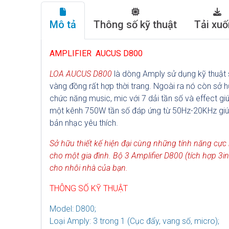
Mô tả
Thông số kỹ thuật
Tải xu
AMPLIFIER AUCUS D800
LOA AUCUS D800
là dòng Amply sử dụng kỹ thuật 
vàng đồng rất hợp thời trang. Ngoài ra nó còn sở 
chức năng music, mic với 7 dải tần số và effect g
một kênh 750W tần số đáp ứng từ 50Hz-20KHz giú
bản nhạc yêu thích.
Sở hữu thiết kế hiện đại cùng những tính năng cự
cho một gia đình. Bộ 3 Amplifier D800 (tích hợp 3i
cho nhôi nhà của bạn.
THÔNG SỐ KỸ THUẬT
Model: D800;
Loại Amply: 3 trong 1 (Cục đẩy, vang số, micro);