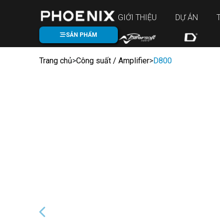
GIỚI THIỆU
DỰ ÁN
SẢN PHẨM
Trang chủ
>
Công suất / Amplifier
>
D800