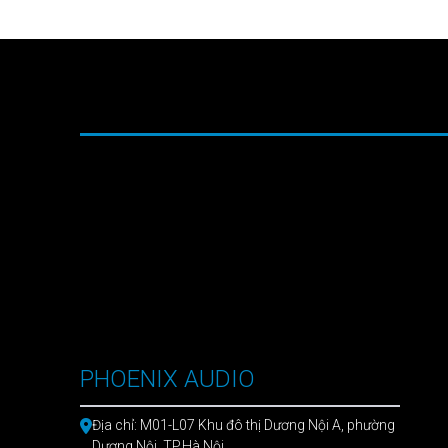
PHOENIX AUDIO
Địa chỉ: M01-L07 Khu đô thị Dương Nội A, phường
Dương Nội, TP.Hà Nội