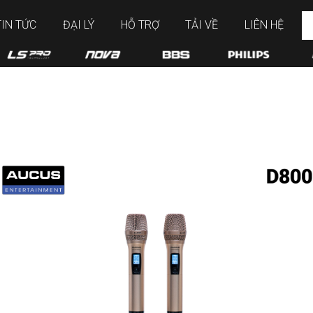
TIN TỨC
ĐẠI LÝ
HỖ TRỢ
TẢI VỀ
LIÊN HỆ