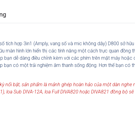
ống
số tích hợp 3in1 (Amply, vang số và mic không dây) D800 sở hữu t
hữu màn hình lớn hiển thị các tính năng một cách trực quan đồng
iúp bạn dễ dàng điều chỉnh kèm với các phím trên mặt máy hoặc 
p bạn có một trải nghiệm âm thanh sống động
.
Hơn thế bạn có 
c kỳ nổi bật, sản phẩm là mảnh ghép hoàn hảo của một dàn nghe 
n1), loa Sub DIVA-12A, loa Full DIVA820 hoặc DIVA821 đồng bộ sẽ 