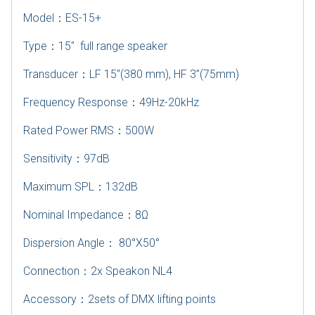
Model
：
ES-15+
Type
：
15″ full range speaker
Transducer
：
LF 15″(380 mm), HF 3”(75mm)
Frequency Response
：
49Hz-20kHz
Rated Power RMS
：
500W
Sensitivity
：
97dB
Maximum SPL
：
132dB
Nominal Impedance
：
8Ω
Dispersion Angle
：
80°X50°
Connection
：
2x Speakon NL4
Accessory
：
2sets of DMX lifting points