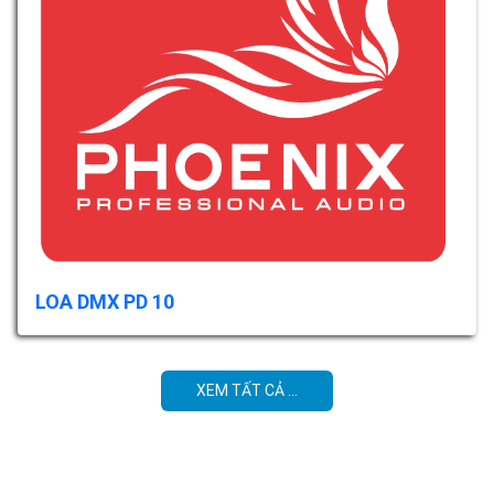
LOA DMX PD 10
XEM TẤT CẢ ...