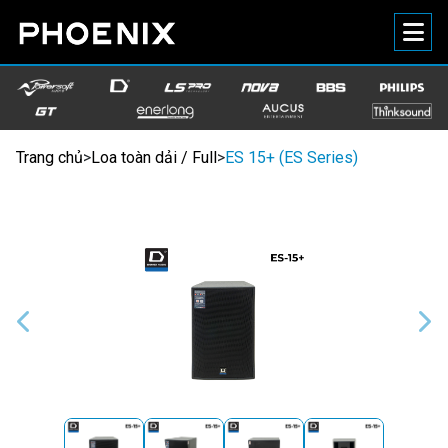
Trang chủ
>
Loa toàn dải / Full
>
ES 15+ (ES Series)