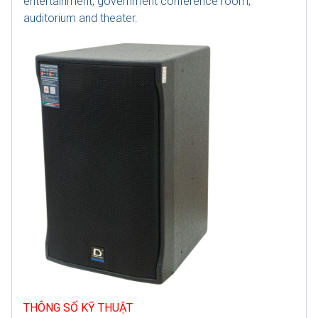
entertainment, government conference room,
auditorium and theater.
THÔNG SỐ KỸ THUẬT