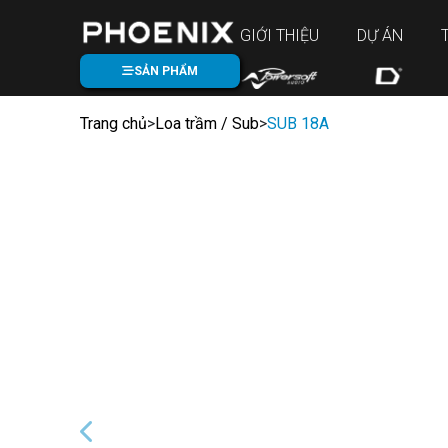
GIỚI THIỆU
DỰ ÁN
SẢN PHẨM
Trang chủ
>
Loa trầm / Sub
>
SUB 18A