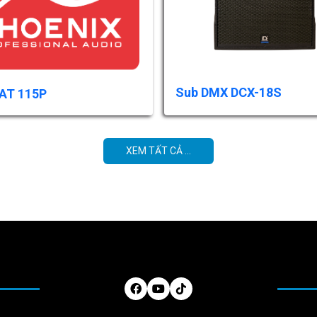
Sub DMX DCX-18S
AT 115P
XEM TẤT CẢ ...