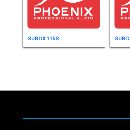
SUB DX 115S
SUB D