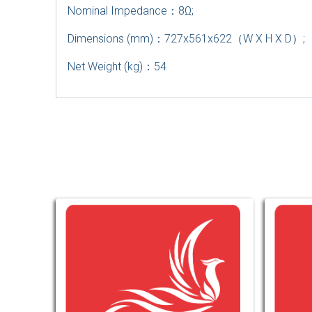
Nominal Impedance
：
8Ω;
Dimensions (mm)
：
727x561x622
（
W X H X D
）;
Net Weight (kg)
：
54