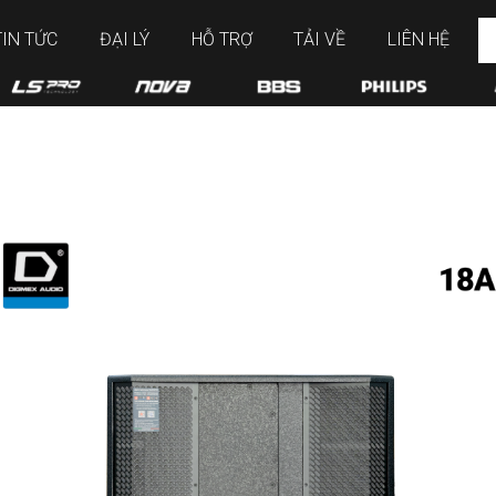
TIN TỨC
ĐẠI LÝ
HỖ TRỢ
TẢI VỀ
LIÊN HỆ