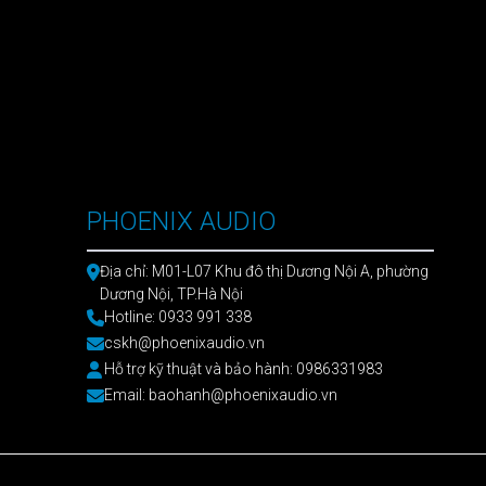
PHOENIX AUDIO
Địa chỉ: M01-L07 Khu đô thị Dương Nội A, phường
Dương Nội, TP.Hà Nội
Hotline: 0933 991 338
cskh@phoenixaudio.vn
Hỗ trợ kỹ thuật và bảo hành: 0986331983
Email: baohanh@phoenixaudio.vn