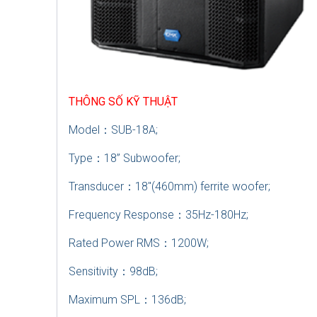
THÔNG SỐ KỸ THUẬT
Model
：
SUB-18A;
Type
：
18” Subwoofer;
Transducer
：
18″(460mm) ferrite woofer;
Frequency Response
：
35Hz-180Hz;
Rated Power RMS
：
1200W;
Sensitivity
：
98dB;
Maximum SPL
：
136dB;