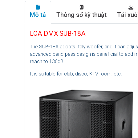
Mô tả
Thông số kỹ thuật
Tải xu
LOA DMX SUB-18A
The SUB-18A adopts Italy woofer, and it can adjus
advanced band-pass design is beneficial to add mo
reach to 136dB.
It is suitable for club, disco, KTV room, etc.