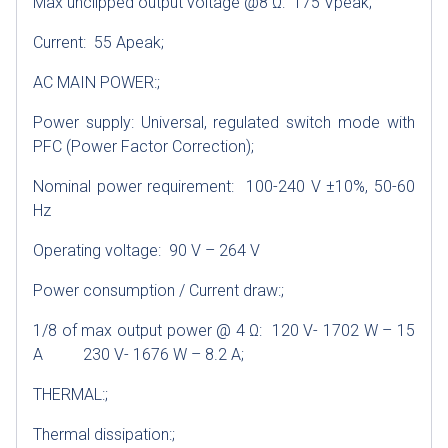
Max unclipped output voltage @8 Ω: 175 Vpeak;
Current: 55 Apeak;
AC MAIN POWER:;
Power supply: Universal, regulated switch mode with
PFC (Power Factor Correction);
Nominal power requirement: 100-240 V ±10%, 50-60
Hz
Operating voltage: 90 V – 264 V
Power consumption / Current draw:;
1/8 of max output power @ 4 Ω: 120 V- 1702 W – 15
A 230 V- 1676 W – 8.2 A;
THERMAL:;
Thermal dissipation:;