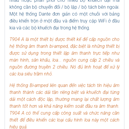
nhau hoặc phân phối cho nhiều bộ khuếch đại mà
không cần bộ chuyển đổi / bộ lặp / bộ tách bên ngoài.
Một hệ thống Dante đơn giản có một chuỗi với bảng
điều khiển trộn ở một đầu và điểm truy cập WiFi ở đầu
kia và các bộ khuếch đại trong hệ thống.
T904 A là một thiết bị được thiết kế để cấp nguồn cho
hệ thống âm thanh bi-amped, đặc biệt là những thiết bị
được sử dụng trong thiết lập âm thanh trực tiếp như
màn hình, sân khấu, loa... nguồn cung cấp 2 chiều và
nguồn đường truyền 2 chiều. Nó đủ linh hoạt để xử lý
các loa siêu trầm nhỏ.
Hệ thống Bi-amped liên quan đến việc tách tín hiệu âm
thanh thành các dải tần riêng biệt và khuếch đại từng
dải một cách độc lập, thường mang lại chất lượng âm
thanh tốt hơn và khả năng kiểm soát đầu ra âm thanh.
T904 A có thể cung cấp công suất và chức năng cần
thiết để điều khiển các loại cấu hình loa này một cách
hiệu quả.