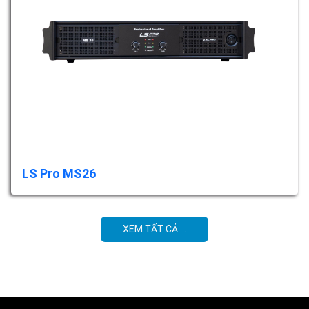
LS Pro MS26
XEM TẤT CẢ ...