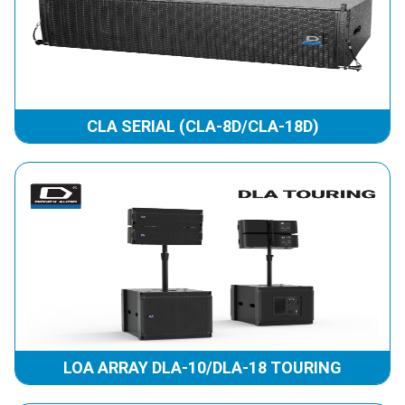
CLA SERIAL (CLA-8D/CLA-18D)
LOA ARRAY DLA-10/DLA-18 TOURING