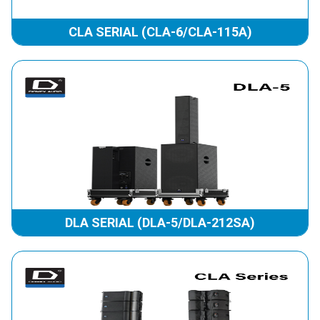
CLA SERIAL (CLA-6/CLA-115A)
DLA SERIAL (DLA-5/DLA-212SA)