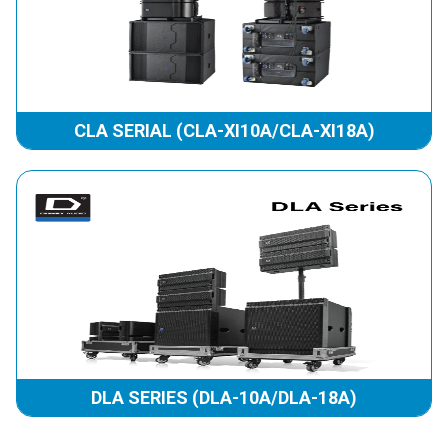
CLA SERIAL (CLA-XI10A/CLA-XI18A)
DLA SERIES (DLA-10A/DLA-18A)