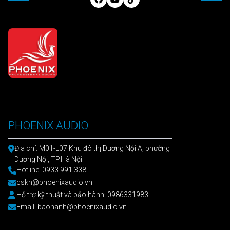
PHOENIX AUDIO
Địa chỉ: M01-L07 Khu đô thị Dương Nội A, phường
Dương Nội, TP.Hà Nội
Hotline: 0933 991 338
cskh@phoenixaudio.vn
Hỗ trợ kỹ thuật và bảo hành: 0986331983
Email: baohanh@phoenixaudio.vn