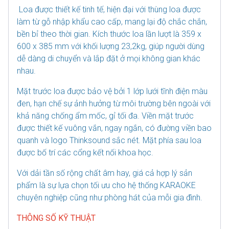
Loa được thiết kế tinh tế, hiện đại với thùng loa được
làm từ gỗ nhập khẩu cao cấp, mang lại độ chắc chắn,
bền bỉ theo thời gian. Kích thước loa lần lượt là 359 x
600 x 385 mm với khối lượng 23,2kg, giúp người dùng
dễ dàng di chuyển và lắp đặt ở mọi không gian khác
nhau.
Mặt trước loa được bảo vệ bởi 1 lớp lưới tĩnh điện màu
đen, hạn chế sự ảnh hưởng từ môi trường bên ngoài với
khả năng chống ẩm mốc, gỉ tối đa. Viền mặt trước
được thiết kế vuông vắn, ngay ngắn, có đường viền bao
quanh và logo Thinksound sắc nét. Mặt phía sau loa
được bố trí các cổng kết nối khoa học.
Với dải tần số rộng chất âm hay, giá cả hợp lý sản
phẩm là sự lựa chọn tối ưu cho hệ thống KARAOKE
chuyên nghiệp cũng như phòng hát của mỗi gia đình.
THÔNG SỐ KỸ THUẬT