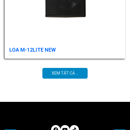
LOA M-12LITE NEW
XEM TẤT CẢ ...